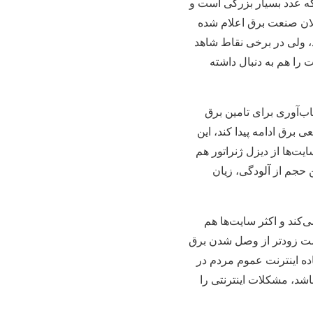
 مصرف به مرز ٦٠ هزار مگاوات رسیده که عدد بسیار بزرگی است و
رچند از سوی مسوولان صنعت برق اعلام شده
، ولی در برخی نقاط شاهد
را هم به دنبال داشته
می با قطعی برق دارد؛ هرچند باتری‌های سایت‌های BTS، وظیفه تاب‌آوری برای تامین برق
ی برق ادامه پیدا کند، این
ت‌ها از دیزل ژنراتور هم
ن حجم از آلودگی، زیان
تن اپراتورها تامین می‌کند و اکثر سایت‌ها هم
است زودتر از وصل شدن برق
ده اینترنت عموم مردم در
اشد، مشکلات اینترنتی را