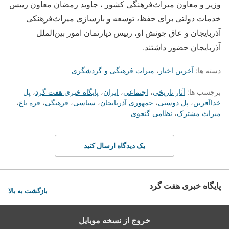
وزیر و معاون میراث‌فرهنگی کشور ، جاوید رمضان معاون رییس
خدمات دولتی برای حفظ، توسعه و بازسازی میراث‌فرهنکی
آذربایجان و عاق جونش او، رییس دپارتمان امور بین‌الملل
آذربایجان حضور داشتند.
دسته ها:
آخرین اخبار
،
میراث فرهنگی و گردشگری
برچسب ها:
آثار تاریخی
،
اجتماعی
،
ایران
،
پایگاه خبری هفت گرد
،
پل
خداآفرین
،
پل دوستی
،
جمهوری آذربایجان
،
سیاسی
،
فرهنگی
،
قره باغ
،
میراث مشترک
،
نظامی گنجوی
یک دیدگاه ارسال کنید
پایگاه خبری هفت گرد
بازگشت به بالا
خروج از نسخه موبایل