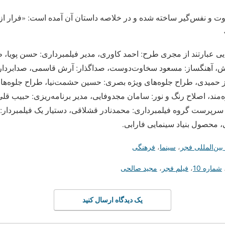
یی متفاوت و نفس‌گیر ساخته شده و در خلاصه داستان آن آمده است: «فرار از
یی عبارتند از مجری طرح: احمد کاوری، مدیر فیلمبرداری: حسن پویا،
ش، آهنگساز: مسعود سخاوت‌دوست، صداگذار: آرش قاسمی، صدابردار: 
ز حمیدی، طراح جلوه‌های ویژه بصری: حسین حشمت‌نیا، طراح جلوه‌های
ه‌مند، اصلاح رنگ و نور: سامان مجدوفایی، مدیر برنامه‌ریزی: حبیب قلی‌
رپرست گروه فیلمبرداری: محمدنادر قشلاقی، دستیار یک فیلمبردار: ف
 محصول بنیاد سینمایی فارابی.
بین‌المللی فجر
،
سینما
،
فرهنگی
شماره 10
،
فیلم فجر
،
مجید صالحی
یک دیدگاه ارسال کنید