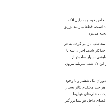
 خاص خود و به دلیل آنکه
ده است، قطعا نیازمند تزریق
نه می‌برد.
 مخاطب باز می‌گردد. به هر
 نقاط که حداکثر شاهد اجرای سه یا
یشی بسیار ساده‌تر از
تهران است. این‌جا رقابت بسیار تنگاتنگ است و شرایطمان سخت می‌شود و امیدواریم که بتوانیم در این ۱۷ شب سربلند بیرون
 دوران پیک ششم و با وجود
 هر چند معتقدم تئاتر بسیار
قیقه زمان پرواز، تمام ظرفیت صندلی‌های هواپیما
یش که قطعا از فضای داخل هواپیما بزرگتر