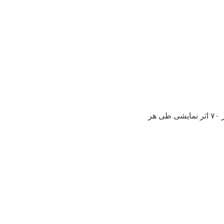
تهیه‌کننده نمایش «آدیداس» گفت: رقابت برای جذب مخاطب تئاتر در تهران با توجه به اجرای بیش از ۷۰ اثر نمایشی طی هر