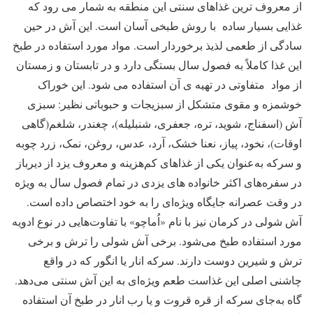
از معروف‌ ترین غذاهای سنتی این منطقه به شمار می رود که
غذایی بسیار ساده با روش طبخی آسان است. این آش در حین
سادگی از طعمی لذیذ برخوردار است. مواد مورد استفاده در طبخ
این غذا کاملاً به فصول سال بستگی دارد و در تابستان و زمستان
از مواد متفاوتی در تهیه‌ ی آن استفاده می شود. این خوراک
خوشمزه و مقوی متشکل از سبزیجات و حبوباتی نظیر: سبزی
آش (اسفناج، شوید، تره، جعفری، شنبلیله)، چغندر، شلغم(گاهی
اوقات)، نخود، پیاز، نعنا خشک، آرد، عدس، روغن، نمک، زرد چوبه
و سرکه به‌عنوان یکی از غذاهای کم‌هزینه و معروف یزد از دیرباز
در سفره‌های اکثر خانواده های یزدی در تمام فصول سال به‌ ویژه
در وقت عصرانه جایگاه ویژه‌ای را به خود اختصاص داده است.
آش شولی در کرمان نیز با نام «اُماچو» با تفاوت‌هایی در نوع ادویه
مورد استفاده طبخ می‌شود. برخی آش شولی را ترش و برخی
ترش و شیرین دوست دارند. سرکه‌ انار یا انگور که در واقع
چاشنی اصلی این غذاست طعم ویژه‌ای به این آش سنتی می‌دهد.
گاه به‌جای سرکه از قره قروت و یا رب انار در طبخ آن استفاده