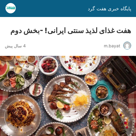
پایگاه خبری هفت گرد
هفت غذای لذیذ سنتی ایرانی! -بخش دوم
m.bayat
4 سال پیش