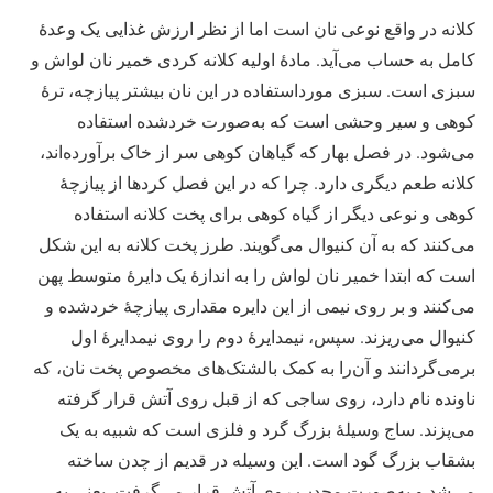
کلانه در واقع نوعی نان است اما از نظر ارزش غذایی یک وعدۀ
کامل به حساب می‌آید. مادۀ اولیه کلانه کردی خمیر نان لواش و
سبزی است. سبزی مورداستفاده در این نان بیشتر پیازچه، ترۀ
کوهی و سیر وحشی است که به‌صورت خردشده استفاده
می‌شود. در فصل بهار که گیاهان کوهی سر از خاک برآورده‌اند،
کلانه طعم دیگری دارد. چرا که در این فصل کردها از پیازچۀ
کوهی و نوعی دیگر از گیاه کوهی برای پخت کلانه استفاده
می‌کنند که به آن کنیوال می‌گویند. طرز پخت کلانه به این شکل
است که ابتدا خمیر نان لواش را به اندازۀ یک دایرۀ متوسط پهن
می‌کنند و بر روی نیمی از این دایره مقداری پیازچۀ خردشده و
کنیوال می‌ریزند. سپس، نیمدایرۀ دوم را روی نیمدایرۀ اول
برمی‌گردانند و آن‌را به کمک بالشتک‌های مخصوص پخت نان، که
ناونده نام دارد، روی ساجی که از قبل روی آتش قرار گرفته
می‌پزند. ساج وسیلۀ بزرگ گرد و فلزی است که شبیه به یک
بشقاب بزرگ گود است. این وسیله در قدیم از چدن ساخته
می‌شد و به‌صورت محدب روی آتش قرار می‌گرفت. یعنی به