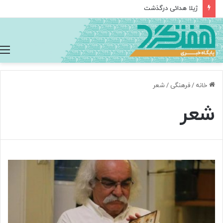
از تاریکیِ ناشنوایی تا اوجِ شنیدنی‌ها؛ روایتِ شاهکارِ بی‌بدیلِ بتهوون+صدا
خانه
/
فرهنگی
/
شعر
شعر