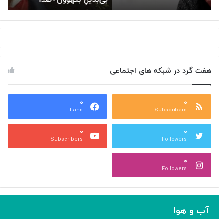
ش
ا
ن
ب
و
ب
ا
ر
ی
ا
ی
ی
هفت گرد در شبکه های اجتماعی
ت
ن
ا
و
ا
ی
و
۰
۰
س
Fans
Subscribers
جِ
ن
ش
د
۰
۰
ن
ه
Subscribers
Followers
ی
ش
د
د
۰
ن
ن
Followers
ی‌
ه
ا
؛
آب و هوا
ر