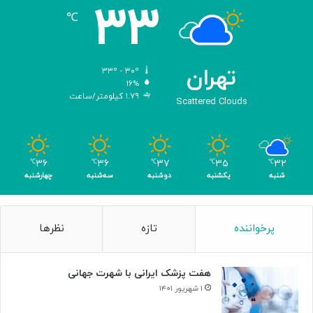
۳۳
و
℃
ا
ی
تِ
ش
تهران
۳۳º - ۳۰º
ا
۱۶%
۱.۷۹ کیلومتر/ساعت
ه
Scattered Clouds
ک
ا
رِ
ب
۳۶
۳۶
۳۷
۳۵
۳۲
℃
℃
℃
℃
℃
ی‌
شنبه
یکشنبه
دوشنبه
سه‌شنبه
چهارشنبه
ب
د
ی
پرخواننده
تازه
نظرها
لِ
ب
ت
هفت پزشک ایرانی با شهرت جهانی
ه
و
۱ شهریور ۱۴۰۱
و