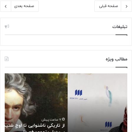
صفحه قبلی
صفحه بعدی
تبلیغات
مطالب ویژه
ا
م
ز
ع
ت
ر
ا
ف
ر
ی
ی
چ
ک
ن
یِ
د
۷ ساعت پیش
از تاریکیِ ناشنوایی تا اوجِ شنیدنی‌ها؛ روایتِ شاهکارِ
ن
ک
بی‌بدیلِ بتهوون+صدا
م
ا
ت