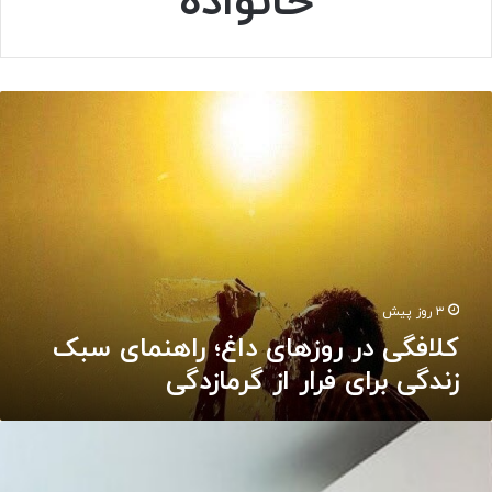
خانواده
ک
ل
ا
ف
گ
ی
د
ر
ر
و
۳ روز پیش
ز
کلافگی در روزهای داغ؛ راهنمای سبک
ه
زندگی برای فرار از گرمازدگی
ا
ی
د
م
ا
ص
غ
ر