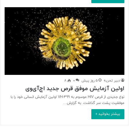
دبیر تحریه
۵ روز پیش
۰
۸
اولین آزمایش موفق قرص جدید اچ‌آی‌وی
نوع جدیدی از قرص HIV موسوم به VH-499 اولین آزمایش انسانی خود را با
موفقیت پشت سر گذاشت. به گزارش…
بیشتر بخوانید »