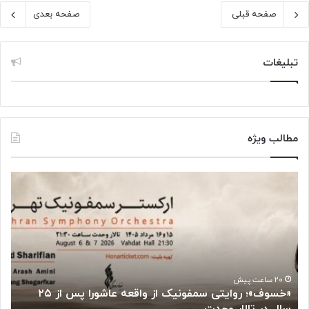
صفحه قبلی
صفحه بعدی
تبلیغات
مطالب ویژه
پ
س
ا
ز
م
ا
ه‌
ه
۲۰ ساعت پیش
«خسوف»؛ روایتی سمفونیک از واقعه عاشورا پس از ۲۵
پس از ماه‌ها کشمکش با دولت ترامپ، رئیس دانش
ا
کنار می‌رود
ک