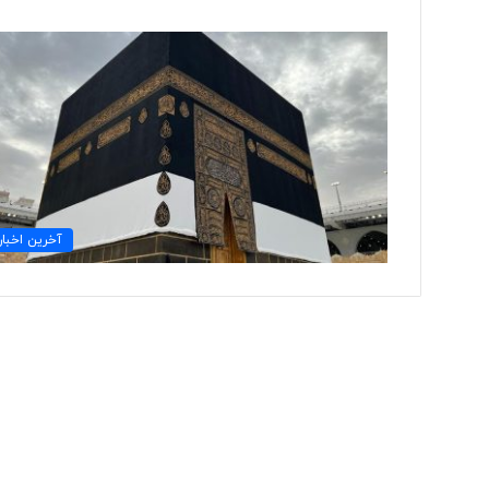
ب
ی
ش
ا
ز
۱
۰
۷ ساعت پیش
۰
آخرین اخبار
بیش از ۱۰۰ خب
خ
اخراج شدند
ب
ر
ن
گ
ا
ر
د
ر
ی