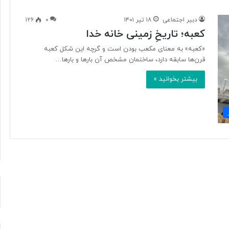
دبیر اجتماعی
۱۸ تیر ۱۴۰۱
۰
۱۲۶
کعبه؛ تاریخِ زمینی خانه خدا
ب
ا
«کعبه» به معنای مکعب بودن است و گرچه این شکل کعبه
د
قرن‌ها سابقه دارد، ساختمان مشخص آن بارها و بارها…
ا
بیشتر بخوانید »
م
:
ا
۴ ساعت پیش
ز
رنگار در یک سال اخیر
بادام: از محبوبیت جهانی تا ارزش
م
تغذیه‌ای و کشاورزی
ح
ب
و
ب
ی
ت
ج
ه
ا