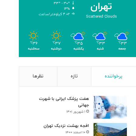
تهران
۳۳º - ۳۰º
و
۱۴%
م
۴.۰۲ کیلومتر/ساعت
Scattered Clouds
ر
۳۶
۳۷
۳۵
۳۳
۳۳
℃
℃
℃
℃
℃
جمعه
شنبه
یکشنبه
دوشنبه
سه‌شنبه
پرخواننده
تازه
نظرها
هفت پزشک ایرانی با شهرت
جهانی
۱ شهریور ۱۴۰۱
افجه بهشت نزدیک تهران
۱۰ اسفند ۱۴۰۰