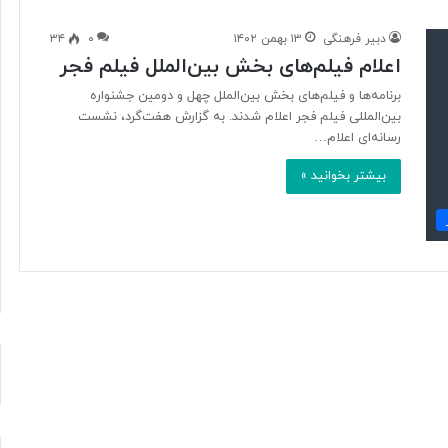
دبیر فرهنگی
۱۳ بهمن ۱۴۰۲
۰
۳۴
اعلام فیلم‌های بخش بین‌الملل فیلم فجر
آ
ی
برنامه‌ها و فیلم‌های بخش بین‌الملل چهل و دومین جشنواره
ا
بین‌المللی فیلم فجر اعلام شدند. به گزارش هفت‌گرد، نشست
ف
رسانه‌ای اعلام…
ن
بیشتر بخوانید »
ا
و
۱ روز پیش
ر
د ایرانی با
آیا فناوری می‌تواند جای آتش‌نشان‌ها
ی
ریگامی»
را بگیرد؟
م
ی‌
ت
و
ا
ن
د
ج
ا