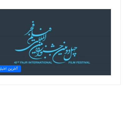
ت
و
ل
ی
د
ل
ب
۲ روز پیش
ا
آخرین اخبار
تولید لباس‌های هوشمن
س‌
«حسگرهای پوشیدنی ک
ه
ا
ی
ه
و
ش
م
ن
د