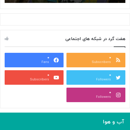
«
ن
م
ا
د
ی
ی
ر
ر
ا
م
ن
هفت گرد در شبکه های اجتماعی
د
ی
ر
د
س
ر
ه
۰
۰
ا
Fans
Subscribers
»
ل
ج
م
۰
۰
ل
پ
Subscribers
Followers
ا
ی
ل
ا
۰
آ
د
Followers
ل‌
ج
ا
ه
ح
ا
م
ن
آب و هوا
د
ی