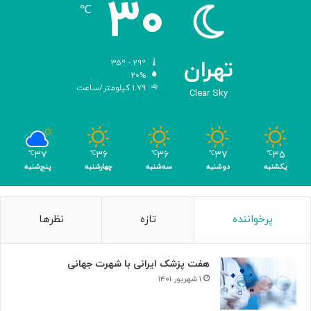
۳۰
ه
℃
و
ش
م
ص
تهران
۳۵º - ۲۹º
ن
۲۰%
۱.۷۹ کیلومتر/ساعت
و
Clear Sky
ع
ی
ب
ا
۳۷
۳۶
۳۶
۳۷
۳۵
℃
℃
℃
℃
℃
ک
یکشنبه
دوشنبه
سه‌شنبه
چهارشنبه
پنج‌شنبه
س
ب
۴
پرخواننده
تازه
نظرها
م
د
ا
هفت پزشک ایرانی با شهرت جهانی
ل
۱ شهریور ۱۴۰۱