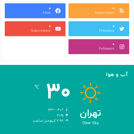
ا
ی
و
۰
۰
س
Fans
Subscribers
جِ
ن
ش
د
۰
۰
ن
ه
Subscribers
Followers
ی
ش
د
د
۰
ن
ن
Followers
ی‌
ه
ا
؛
آب و هوا
ر
۳۰
و
℃
ا
ی
تِ
ش
تهران
۳۲º - ۳۰º
ا
۲۰%
۲.۶۸ کیلومتر/ساعت
ه
Clear Sky
ک
ا