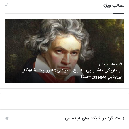
مطالب ویژه
ا
م
ز
ع
ت
ر
ا
ف
ر
ی
ی
چ
ک
ن
یِ
د
۵ ساعت پیش
از تاریکیِ ناشنوایی تا اوجِ شنیدنی‌ها؛ روایتِ شاهکارِ
ن
ک
بی‌بدیلِ بتهوون+صدا
م
ا
ت
ش
ا
ن
ب
و
ب
ا
ر
ی
ا
ی
ی
هفت گرد در شبکه های اجتماعی
ت
ن
ا
و