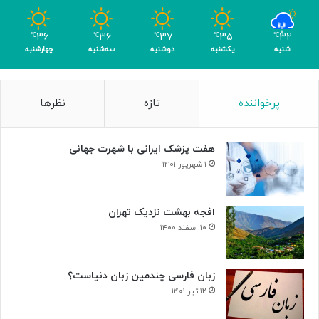
رِ
ب
۳۶
۳۶
۳۷
۳۵
۳۲
℃
℃
℃
℃
℃
ی‌
شنبه
یکشنبه
دوشنبه
سه‌شنبه
چهارشنبه
ب
د
ی
پرخواننده
تازه
نظرها
لِ
ب
ت
هفت پزشک ایرانی با شهرت جهانی
ه
و
۱ شهریور ۱۴۰۱
و
ن
+
افجه بهشت نزدیک تهران
ص
۱۰ اسفند ۱۴۰۰
د
ا
زبان فارسی چندمین زبان دنیاست؟
۱۲ تیر ۱۴۰۱