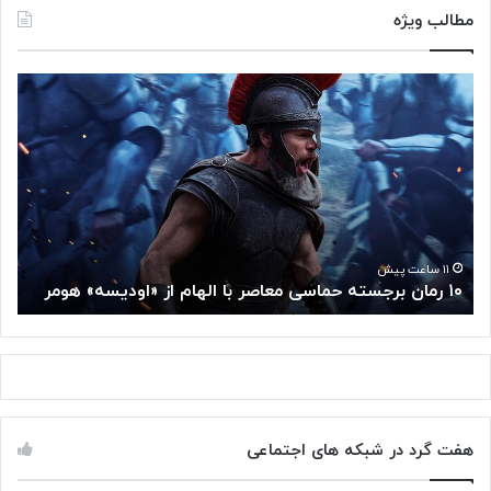
مطالب ویژه
۱
م
۰
غ
ر
ز
م
م
ا
ت
ن
ف
ب
ک
ر
ر
ج
گ
۱۱ ساعت پیش
۱۰ رمان برجسته حماسی معاصر با الهام از «اودیسه» هومر
م
س
و
ت
گ
ه
ل
ح
ا
م
ز
ا
س
س
م
هفت گرد در شبکه های اجتماعی
ی
ت
م
خ