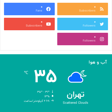
ع
و
ا
۰
۰
د
Fans
Subscribers
ص
ک
ر
ن
۰
۰
ب
ا
Subscribers
Followers
ا
ر
ا
ه‌
۰
ل
گ
Followers
ه
ی
ا
ر
م
ی
ا
ک
آب و هوا
ز
ر
۳۵
«
د
℃
ا
و
د
ی
تهران
۳۵º - ۳۱º
س
۱۳%
۲.۶۸ کیلومتر/ساعت
ه
Scattered Clouds
»
ه