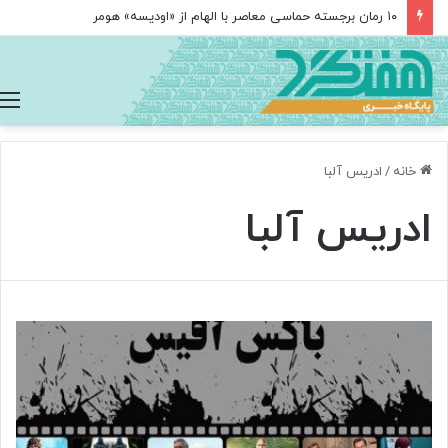
۱۰ رمان برجسته حماسی معاصر با الهام از «اودیسه» هومر
خانه
/
ادریس آلبا
ادریس آلبا