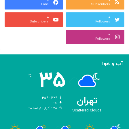
Fans
Subscribers
ر
گ
ا
س
۰
۰
ی
ت
Subscribers
Followers
ا
ر
ف
ش
۰
ز
م
Followers
ا
ی‌
ی
د
ش
ه
ع
د
آب و هوا
م
!
۳۵
ر
℃
ن
گ
ه
د
تهران
۳۵º - ۳۲º
ا
۱۱%
۲.۶۸ کیلومتر/ساعت
ر
Scattered Clouds
ی
م
ی