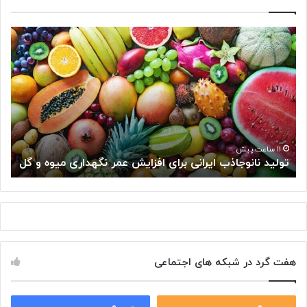
ت
«
و
شِ
ل
ک
ی
ر
د
»
ن
س
ا
ل
ن
و
و
ل‌
۱۱ ساعت پیش
تولید نانوجاذب ایرانی برای افزایش عمر نگهداری میوه و گل
«
ج
ه
ا
ا
ذ
ی
ب
س
ا
ر
ی
ط
ر
ا
هفت گرد در شبکه های اجتماعی
ا
ن
ن
ی
ی
ر
ب
۰
۰
ا