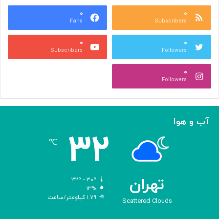
ع
و
ا
۰
۰
د
Fans
Subscribers
ص
ک
ر
ن
۰
۰
ب
ا
Subscribers
Followers
ا
ر
ا
ه‌
۰
ل
گ
Followers
ه
ی
ا
ر
م
ی
ا
ک
آب و هوا
ز
ر
۳۲
«
د
℃
ا
و
د
ی
تهران
۳۲º - ۳۰º
س
۱۳%
۱.۷۹ کیلومتر/ساعت
ه
Scattered Clouds
»
ه