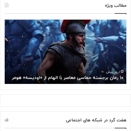
مطالب ویژه
۱
م
۰
غ
ر
ز
م
م
ا
ت
ن
ف
ب
ک
ر
ر
ج
گ
۱ روز پیش
۱۰ رمان برجسته حماسی معاصر با الهام از «اودیسه» هومر
م
س
و
ت
گ
ه
ل
ح
ا
م
ز
ا
س
س
م
هفت گرد در شبکه های اجتماعی
ی
ت
م
خ