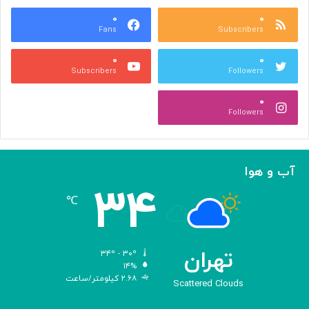
س
ر
ه
۰
۰
ا
Fans
Subscribers
»
ل
ج
م
۰
۰
ل
پ
Subscribers
Followers
ا
ی
ل
ا
۰
آ
د
Followers
ل‌
ج
ا
ه
ح
ا
م
ن
آب و هوا
د
ی
۳۴
ه
℃
و
ش
م
ص
تهران
۳۴º - ۳۰º
ن
۱۴%
۲.۶۸ کیلومتر/ساعت
و
Scattered Clouds
ع
ی