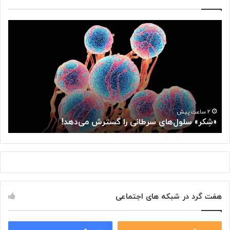
«
ه
شِ
م
ک
ک
ر
ا
»
ر
س
ی
ل
د
و
و
ل‌
و
۲ ساعت پیش
«شِکر» سلول‌های سرطانی را گسترش می‌دهد!
ه
ه
ز
ا
ا
ی
ر
س
ت
ر
خ
ط
ا
ا
ن
هفت گرد در شبکه های اجتماعی
ن
ه
ی
ب
ر
ر
ا
۰
۰
ا