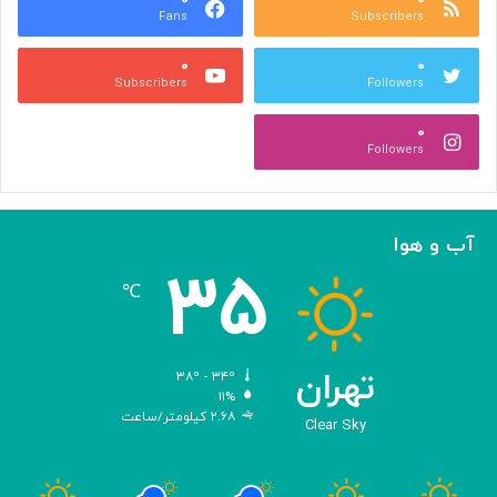
Fans
Subscribers
گ
ی
س
ت
۰
۰
ت
و
Subscribers
Followers
ر
س
ش
ع
۰
م
ه
Followers
ی‌
ن
د
ش
ه
ر
د
ع
آب و هوا
!
ل
۳۵
م
℃
ی
د
ی
ج
تهران
۳۸º - ۳۴º
ی
۱۱%
۲.۶۸ کیلومتر/ساعت
ت
Clear Sky
ا
ل