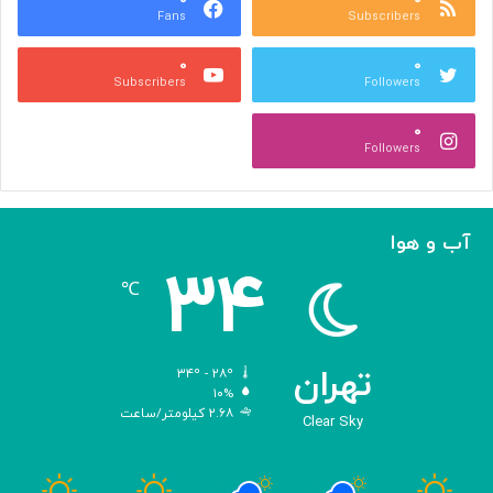
Fans
Subscribers
ص
ک
ر
ن
۰
۰
ب
ا
Subscribers
Followers
ا
ر
ا
ه‌
۰
ل
گ
Followers
ه
ی
ا
ر
م
ی
ا
ک
آب و هوا
ز
ر
۳۴
«
د
℃
ا
و
د
ی
تهران
۳۴º - ۲۸º
س
۱۰%
۲.۶۸ کیلومتر/ساعت
ه
Clear Sky
»
ه
و