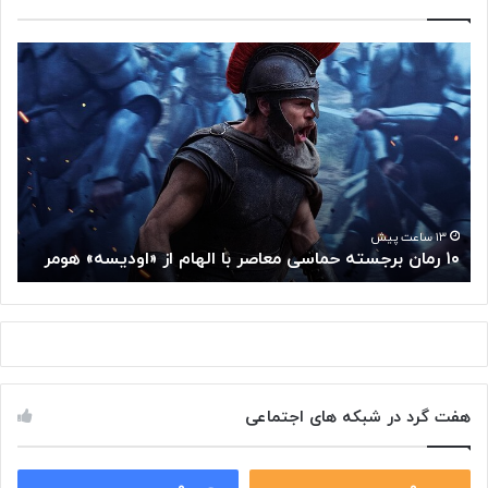
۱
م
۰
غ
ر
ز
م
م
ا
ت
ن
ف
ب
ک
ر
ر
ج
گ
۱۳ ساعت پیش
۱۰ رمان برجسته حماسی معاصر با الهام از «اودیسه» هومر
م
س
و
ت
گ
ه
ل
ح
ا
م
ز
ا
س
س
م
هفت گرد در شبکه های اجتماعی
ی
ت
م
خ
ع
و
ا
۰
۰
د