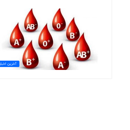
ب
ی
ش
ا
ز
۱
۰
۶ ساعت پیش
۰
آخرین اخبار
بیش از ۱۰۰ خب
خ
اخراج شدند
ب
ر
ن
گ
ا
ر
د
ر
ی