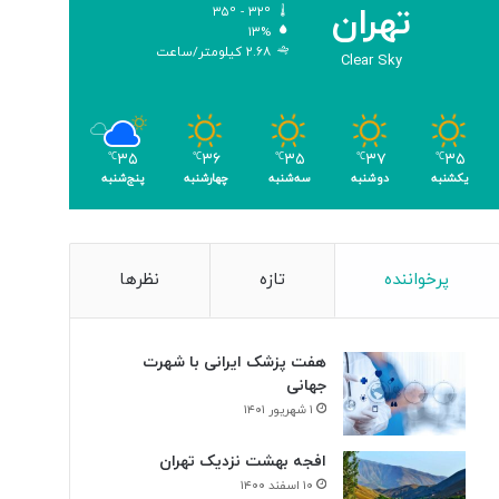
تهران
۳۵º - ۳۲º
ب
۱۳%
ر
۲.۶۸ کیلومتر/ساعت
Clear Sky
ا
ی
ن
ا
۳۵
۳۷
۳۵
۳۶
۳۵
ب
℃
℃
℃
℃
℃
یکشنبه
دوشنبه
سه‌شنبه
چهارشنبه
پنج‌شنبه
و
د
ی
س
ل
پرخواننده
تازه
نظرها
و
ل‌
ه
هفت پزشک ایرانی با شهرت
ا
جهانی
ی
۱ شهریور ۱۴۰۱
س
ر
افجه بهشت نزدیک تهران
ط
۱۰ اسفند ۱۴۰۰
ا