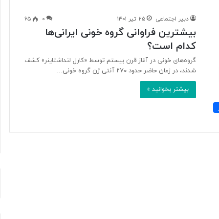
دبیر اجتماعی
۲۵ تیر ۱۴۰۱
۰
۶۵
بیشترین فراوانی گروه خونی ایرانی‌ها
ب
کدام است؟
ا
د
گروه‌های خونی در آغاز قرن بیستم توسط «کارل لنداشتاینر» کشف
ا
شدند، در زمان حاضر حدود ۲۷۰ آنتی ژن گروه خونی…
م
:
بیشتر بخوانید »
ا
۴ ساعت پیش
ز
رنگار در یک سال اخیر
بادام: از محبوبیت جهانی تا ارزش
م
تغذیه‌ای و کشاورزی
ح
ب
و
ب
ی
ت
ج
ه
ا