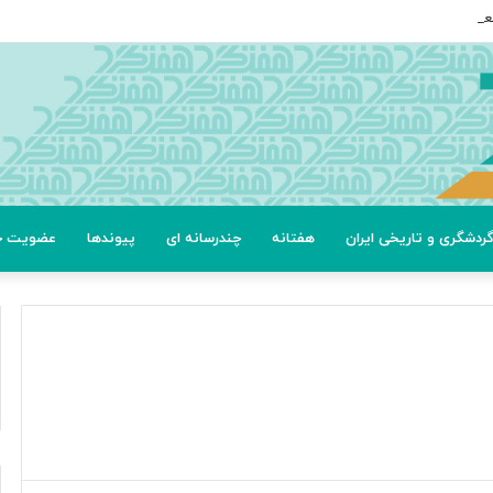
عتی
ردشگری و تاریخی ایران
هفتانه
چندرسانه ای
پیوندها
عضویت خب