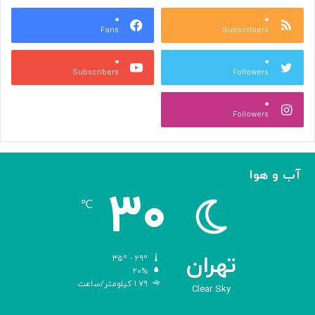
س
ر
ه
۰
۰
ا
Fans
Subscribers
»
ل
ج
م
۰
۰
ل
پ
Subscribers
Followers
ا
ی
ل
ا
۰
آ
د
Followers
ل‌
ج
ا
ه
ح
ا
م
ن
آب و هوا
د
ی
۳۰
ه
℃
و
ش
م
ص
تهران
۳۵º - ۲۹º
ن
۲۰%
۱.۷۹ کیلومتر/ساعت
و
Clear Sky
ع
ی