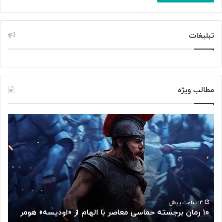
تبلیغات
مطالب ویژه
۱
م
۰
غ
ر
ز
م
م
ا
ت
ن
ف
ب
ک
ر
ر
ج
گ
۱۳ ساعت پیش
۱۰ رمان برجسته حماسی معاصر با الهام از «اودیسه» هومر
م
س
و