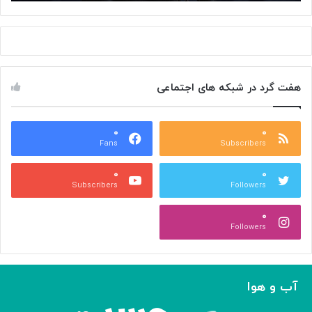
ت
گ
ه
ل
ح
ا
م
ز
ا
س
س
م
هفت گرد در شبکه های اجتماعی
ی
ت
م
خ
ع
و
ا
۰
۰
د
Fans
Subscribers
ص
ک
ر
ن
۰
۰
ب
ا
Subscribers
Followers
ا
ر
ا
ه‌
۰
ل
گ
Followers
ه
ی
ا
ر
م
ی
ا
ک
آب و هوا
ز
ر
«
د