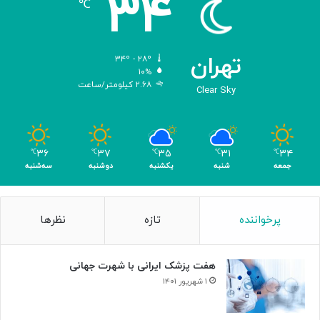
۳۴
℃
ا
و
د
ی
تهران
۳۴º - ۲۸º
س
۱۰%
۲.۶۸ کیلومتر/ساعت
ه
Clear Sky
»
ه
و
م
۳۶
۳۷
۳۵
۳۱
۳۴
℃
℃
℃
℃
℃
ر
جمعه
شنبه
یکشنبه
دوشنبه
سه‌شنبه
پرخواننده
تازه
نظرها
هفت پزشک ایرانی با شهرت جهانی
۱ شهریور ۱۴۰۱