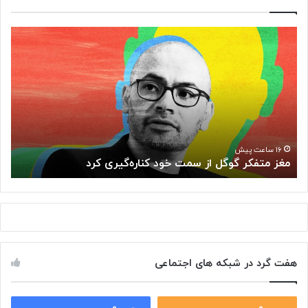
م
«
غ
ک
ز
ا
م
ف
ت
ه
ف
ن
ک
ا
ر
د
گ
ر
۱۶ ساعت پیش
مغز متفکر گوگل از سمت خود کناره‌گیری کرد
«
و
ی
گ
»
ل
ب
ا
ه
ز
ت
س
ا
م
ل
هفت گرد در شبکه های اجتماعی
ت
ا
خ
ر
و
ح
د
۰
۰
ا