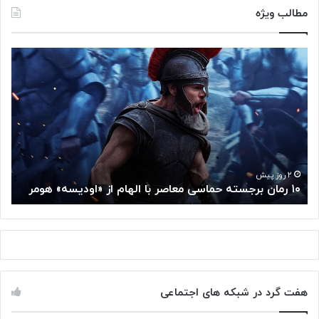
مطالب ویژه
۱
م
۰
غ
ر
ز
م
م
ا
ت
ن
ف
ب
ک
ر
ر
ج
گ
۲ روز پیش
۱۰ رمان برجسته حماسی معاصر با الهام از «اودیسه» هومر
م
س
و
ت
گ
ه
ل
ح
ا
م
ز
ا
س
س
م
هفت گرد در شبکه های اجتماعی
ی
ت
م
خ