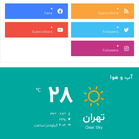
ع
و
ا
۰
۰
د
Fans
Subscribers
ص
ک
ر
ن
۰
۰
ب
ا
Subscribers
Followers
ا
ر
ا
ه‌
۰
ل
گ
Followers
ه
ی
ا
ر
م
ی
ا
ک
آب و هوا
ز
ر
۲۸
«
د
℃
ا
و
د
ی
تهران
۳۲º - ۲۸º
س
۲۶%
۴.۰۲ کیلومتر/ساعت
ه
Clear Sky
»
ه