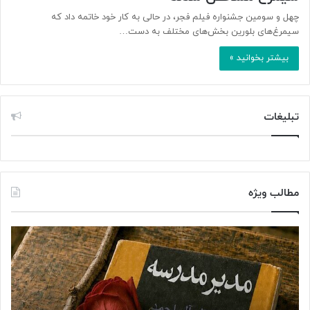
چهل و سومین جشنواره فیلم فجر، در حالی به کار خود خاتمه داد که
سیمرغ‌های بلورین بخش‌های مختلف به دست…
بیشتر بخوانید »
تبلیغات
مطالب ویژه
ت
د
و
ر
ل
خ
ی
ش
د
ش
س
ن