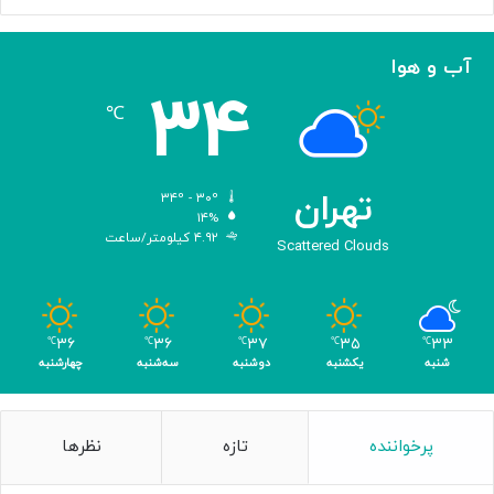
ا
ه
ح
ا
م
ن
آب و هوا
د
ی
۳۴
ه
℃
و
ش
م
ص
تهران
۳۴º - ۳۰º
ن
۱۴%
۴.۹۲ کیلومتر/ساعت
و
Scattered Clouds
ع
ی
ب
ا
۳۶
۳۶
۳۷
۳۵
۳۳
℃
℃
℃
℃
℃
ک
شنبه
یکشنبه
دوشنبه
سه‌شنبه
چهارشنبه
س
ب
۴
پرخواننده
تازه
نظرها
م
د