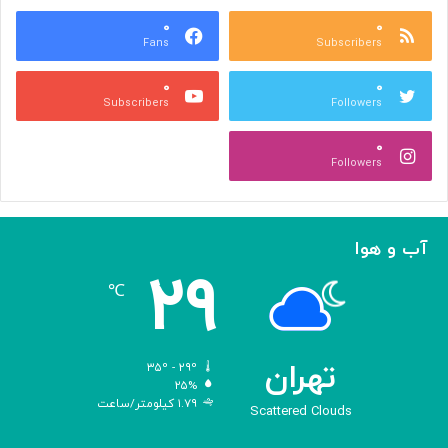
س
ر
ه
۰
۰
ا
Fans
Subscribers
»
ل
ج
م
۰
۰
ل
پ
Subscribers
Followers
ا
ی
ل
ا
۰
آ
د
Followers
ل‌
ج
ا
ه
ح
ا
م
ن
آب و هوا
د
ی
۲۹
ه
℃
و
ش
م
ص
تهران
۳۵º - ۲۹º
ن
۲۵%
۱.۷۹ کیلومتر/ساعت
و
Scattered Clouds
ع
ی