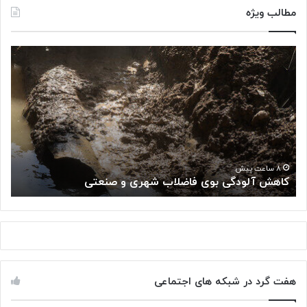
مطالب ویژه
ک
«
ا
پ
ه
ژ
ش
و
آ
ه
ل
ش
و
گ
د
ا
«
گ
ه
۸ ساعت پیش
کاهش آلودگی بوی فاضلاب شهری و صنعتی
ب
ی
م
ب
ل
و
ی
ی
س
ف
ر
ا
ط
ض
ا
هفت گرد در شبکه های اجتماعی
ل
ن
ا
: