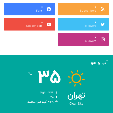
ب
ت
ش
۰
۰
و
Fans
Subscribers
ه
ل
ر
ی
۰
۰
ی
د
Subscribers
Followers
و
و
ص
ی
۰
ن
ر
Followers
ع
و
ت
س‌
ی
ه
ا
آب و هوا
ی
۳۵
م
℃
ه
ن
د
س
تهران
۳۵º - ۳۲º
ی‌
۱۱%
۴.۲۸ کیلومتر/ساعت
ش
Clear Sky
د
ه