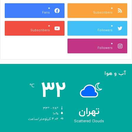
ع
و
ا
۰
۰
د
Fans
Subscribers
ص
ک
ر
ن
۰
۰
ب
ا
Subscribers
Followers
ا
ر
ا
ه‌
۰
ل
گ
Followers
ه
ی
ا
ر
م
ی
ا
ک
آب و هوا
ز
ر
۳۲
«
د
℃
ا
و
د
ی
تهران
۳۳º - ۲۸º
س
۱۰%
۴.۰۲ کیلومتر/ساعت
ه
Scattered Clouds
»
ه