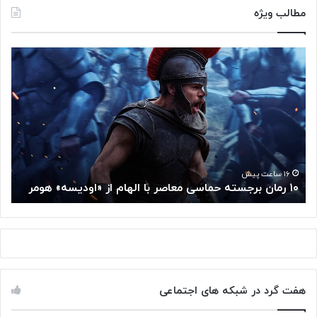
مطالب ویژه
۱
م
۰
غ
ر
ز
م
م
ا
ت
ن
ف
ب
ک
ر
ر
ج
گ
۱۶ ساعت پیش
۱۰ رمان برجسته حماسی معاصر با الهام از «اودیسه» هومر
م
س
و
ت
گ
ه
ل
ح
ا
م
ز
ا
س
س
م
هفت گرد در شبکه های اجتماعی
ی
ت
م
خ