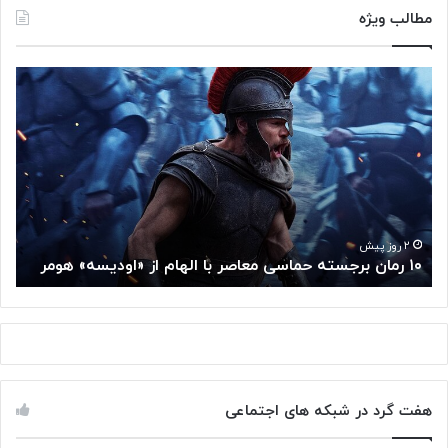
مطالب ویژه
۱
م
۰
غ
ر
ز
م
م
ا
ت
ن
ف
ب
ک
ر
ر
ج
گ
۲ روز پیش
۱۰ رمان برجسته حماسی معاصر با الهام از «اودیسه» هومر
م
س
و
ت
گ
ه
ل
ح
ا
م
ز
ا
س
س
م
هفت گرد در شبکه های اجتماعی
ی
ت
م
خ