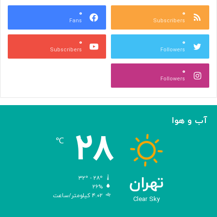
ع
و
ا
۰
۰
د
Fans
Subscribers
ص
ک
ر
ن
۰
۰
ب
ا
Subscribers
Followers
ا
ر
ا
ه‌
۰
ل
گ
Followers
ه
ی
ا
ر
م
ی
ا
ک
آب و هوا
ز
ر
۲۸
«
د
℃
ا
و
د
ی
تهران
۳۲º - ۲۸º
س
۲۶%
۴.۰۲ کیلومتر/ساعت
ه
Clear Sky
»
ه