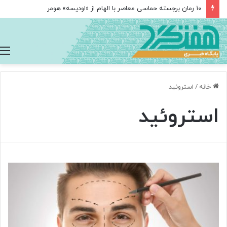
۱۰ رمان برجسته حماسی معاصر با الهام از «اودیسه» هومر
خانه
/
استروئید
استروئید