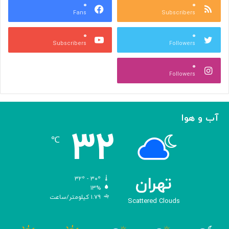
ا
۰
۰
د
Fans
Subscribers
ص
ک
ر
ن
۰
۰
ب
ا
Subscribers
Followers
ا
ر
ا
ه‌
۰
ل
گ
Followers
ه
ی
ا
ر
م
ی
ا
ک
آب و هوا
ز
ر
۳۲
«
د
℃
ا
و
د
ی
تهران
۳۲º - ۳۰º
س
۱۳%
۱.۷۹ کیلومتر/ساعت
ه
Scattered Clouds
»
ه