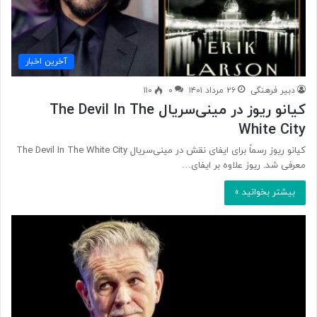
آخرین اخبار
دبیر فرهنگی
۲۶ مرداد ۱۴۰۱
۰
۱۱۰
کیانو ریوز در مینی‌سریال The Devil In The
White City
کیانو ریوز رسماً برای ایفای نقش در مینی‌سریال The Devil In The White City
معرفی شد. ریوز علاوه بر ایفای…
بیشتر بخوانید »