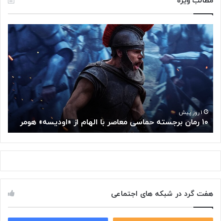
مطالب ویژه
۱
م
۰
غ
ر
ز
م
م
ا
ت
ن
ف
ب
ک
ر
ر
ج
گ
۱ روز پیش
۱۰ رمان برجسته حماسی معاصر با الهام از «اودیسه» هومر
م
س
و
ت
گ
ه
ل
ح
ا
م
ز
ا
س
س
م
هفت گرد در شبکه های اجتماعی
ی
ت
م
خ
ع
و