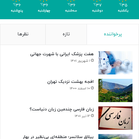
ر
۳۶
۳۶
۳۶
۳۷
۳۵
℃
℃
℃
℃
℃
ا
یکشنبه
دوشنبه
سه‌شنبه
چهارشنبه
پنج‌شنبه
ی
ن
ا
پرخواننده
تازه
نظرها
ب
و
د
هفت پزشک ایرانی با شهرت جهانی
ی
س
۱ شهریور ۱۴۰۱
ل
و
ل‌
افجه بهشت نزدیک تهران
ه
۱۰ اسفند ۱۴۰۰
ا
ی
س
زبان فارسی چندمین زبان دنیاست؟
ر
۱۲ تیر ۱۴۰۱
ط
ا
ن
ییلاق سلانسر؛ منطقه‌ای بی‌نظیر در بهار