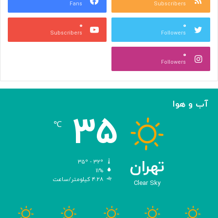
Fans
Subscribers
ه
ل
ر
ی
۰
۰
ی
د
Subscribers
Followers
و
و
ص
ی
۰
ن
ر
Followers
ع
و
ت
س‌
ی
ه
ا
آب و هوا
ی
۳۵
م
℃
ه
ن
د
س
تهران
۳۵º - ۳۲º
ی‌
۱۱%
۴.۲۸ کیلومتر/ساعت
ش
Clear Sky
د
ه
ب