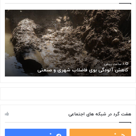
ک
«
ا
پ
ه
ژ
ش
و
آ
ه
ل
ش
و
گ
د
ا
«
گ
ه
۸ ساعت پیش
کاهش آلودگی بوی فاضلاب شهری و صنعتی
ب
ی
م
ب
ل
و
ی
ی
س
ف
ر
ا
ط
ض
ا
هفت گرد در شبکه های اجتماعی
ل
ن
ا
:
ب
ت
ش
۰
۰
و