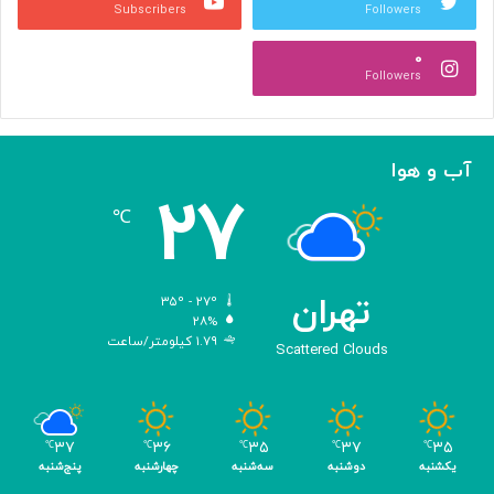
Subscribers
Followers
ی
ا
۰
د
Followers
ج
ه
ا
ن
آب و هوا
ی
۲۷
ه
℃
و
ش
م
ص
تهران
۳۵º - ۲۷º
ن
۲۸%
۱.۷۹ کیلومتر/ساعت
و
Scattered Clouds
ع
ی
ب
ا
۳۷
۳۶
۳۵
۳۷
۳۵
℃
℃
℃
℃
℃
ک
یکشنبه
دوشنبه
سه‌شنبه
چهارشنبه
پنج‌شنبه
س