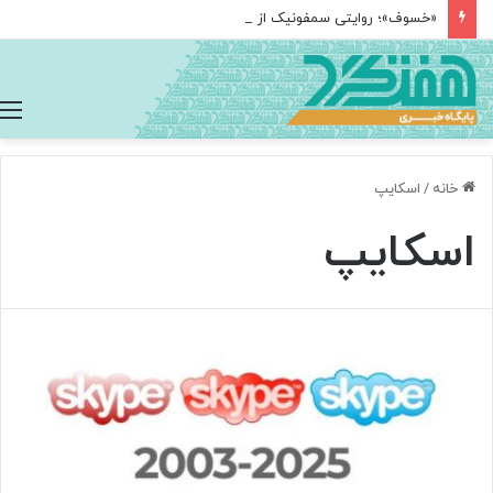
«خسوف»؛ روایتی سمفونیک از واقعه عاشورا پس از ۲۵ سال در تالار وحدت
خانه
/
اسکایپ
اسکایپ