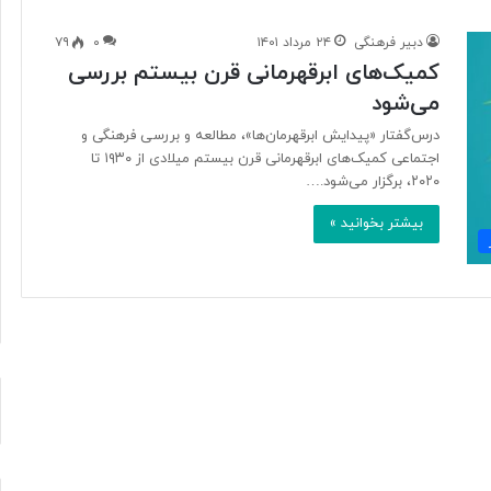
دبیر فرهنگی
۲۴ مرداد ۱۴۰۱
۰
۷۹
کمیک‌های ابرقهرمانی قرن بیستم بررسی
آ
می‌شود
ی
ا
درس‌گفتار «پیدایش ابرقهرمان‌ها»، مطالعه و بررسی فرهنگی و
ف
اجتماعی کمیک‌های ابرقهرمانی قرن بیستم میلادی از ۱۹۳۰ تا
ن
۲۰۲۰، برگزار می‌شود.…
ا
و
بیشتر بخوانید »
۲۰ ساعت پیش
ر
د ایرانی با
آیا فناوری می‌تواند جای آتش‌نشان‌ها
ی
ریگامی»
را بگیرد؟
م
ی‌
ت
و
ا
ن
د
ج
ا