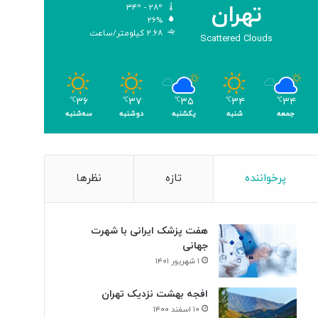
تهران
۳۴º - ۲۸º
و
۲۶%
م
۲.۶۸ کیلومتر/ساعت
Scattered Clouds
ر
۳۶
۳۷
۳۵
۳۴
۳۴
℃
℃
℃
℃
℃
جمعه
شنبه
یکشنبه
دوشنبه
سه‌شنبه
پرخواننده
تازه
نظرها
هفت پزشک ایرانی با شهرت
جهانی
۱ شهریور ۱۴۰۱
افجه بهشت نزدیک تهران
۱۰ اسفند ۱۴۰۰