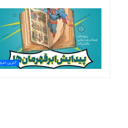
ت
و
ل
ی
د
ل
ب
۲ روز پیش
ا
آخرین اخبار
تولید لباس‌های هوشمن
س‌
«حسگرهای پوشیدنی ک
ه
ا
ی
ه
و
ش
م
ن
د