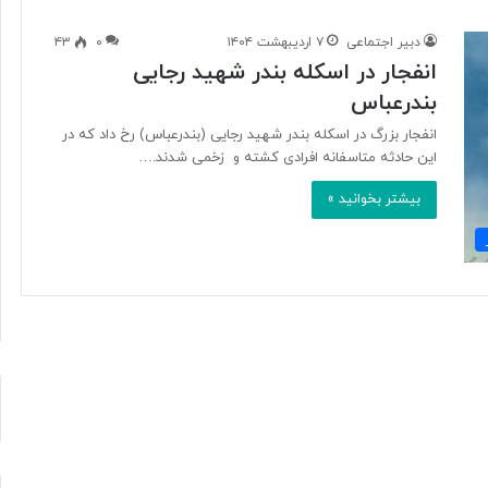
دبیر اجتماعی
۷ اردیبهشت ۱۴۰۴
۰
۴۳
انفجار در اسکله بندر شهید رجایی
آ
بندرعباس
ی
ا
انفجار بزرگ در اسکله بندر شهید رجایی (بندرعباس) رخ داد که در
ف
این حادثه متاسفانه افرادی کشته و زخمی شدند.…
ن
ا
بیشتر بخوانید »
و
۲۰ ساعت پیش
ر
د ایرانی با
آیا فناوری می‌تواند جای آتش‌نشان‌ها
ی
ریگامی»
را بگیرد؟
م
ی‌
ت
و
ا
ن
د
ج
ا