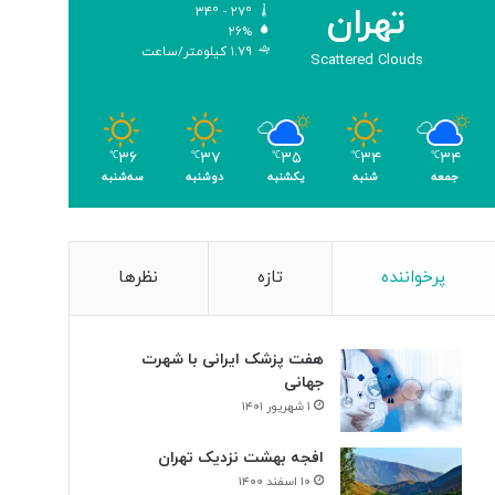
تهران
۳۴º - ۲۷º
و
۲۶%
م
۱.۷۹ کیلومتر/ساعت
Scattered Clouds
ر
۳۶
۳۷
۳۵
۳۴
۳۴
℃
℃
℃
℃
℃
جمعه
شنبه
یکشنبه
دوشنبه
سه‌شنبه
پرخواننده
تازه
نظرها
هفت پزشک ایرانی با شهرت
جهانی
۱ شهریور ۱۴۰۱
افجه بهشت نزدیک تهران
۱۰ اسفند ۱۴۰۰