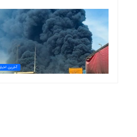
ت
و
ل
ی
د
ل
ب
۲ روز پیش
ا
آخرین اخبار
تولید لباس‌های هوشمن
س‌
«حسگرهای پوشیدنی ک
ه
ا
ی
ه
و
ش
م
ن
د