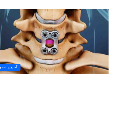
ت
و
ل
ی
د
ل
ب
۲ روز پیش
ا
آخرین اخبار
تولید لباس‌های هوشمن
س‌
«حسگرهای پوشیدنی ک
ه
ا
ی
ه
و
ش
م
ن
د