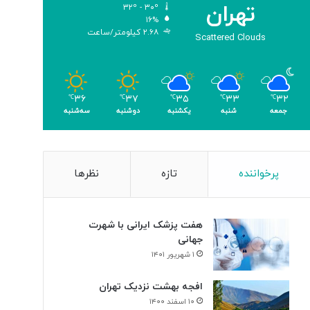
تهران
۳۲º - ۳۰º
و
۱۶%
م
۲.۶۸ کیلومتر/ساعت
Scattered Clouds
ر
۳۶
۳۷
۳۵
۳۳
۳۲
℃
℃
℃
℃
℃
جمعه
شنبه
یکشنبه
دوشنبه
سه‌شنبه
پرخواننده
تازه
نظرها
هفت پزشک ایرانی با شهرت
جهانی
۱ شهریور ۱۴۰۱
افجه بهشت نزدیک تهران
۱۰ اسفند ۱۴۰۰