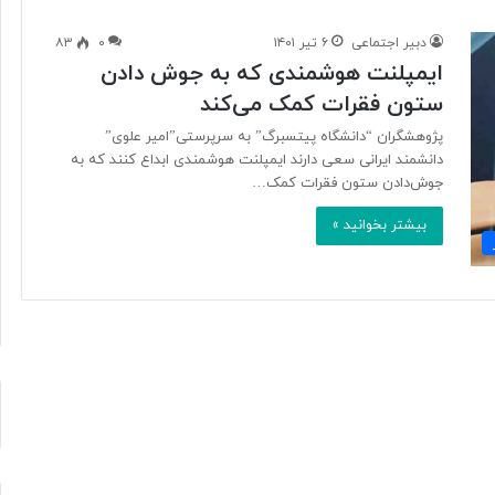
دبیر اجتماعی
۶ تیر ۱۴۰۱
۰
۸۳
ایمپلنت هوشمندی که به جوش دادن
آ
ستون فقرات کمک می‌کند
ی
ا
پژوهشگران “دانشگاه پیتسبرگ” به سرپرستی”امیر علوی”
ف
دانشمند ایرانی سعی دارند ایمپلنت هوشمندی ابداع کنند که به
ن
جوش‌دادن ستون فقرات کمک…
ا
و
بیشتر بخوانید »
۱ روز پیش
ر
د ایرانی با
آیا فناوری می‌تواند جای آتش‌نشان‌ها
ی
ریگامی»
را بگیرد؟
م
ی‌
ت
و
ا
ن
د
ج
ا