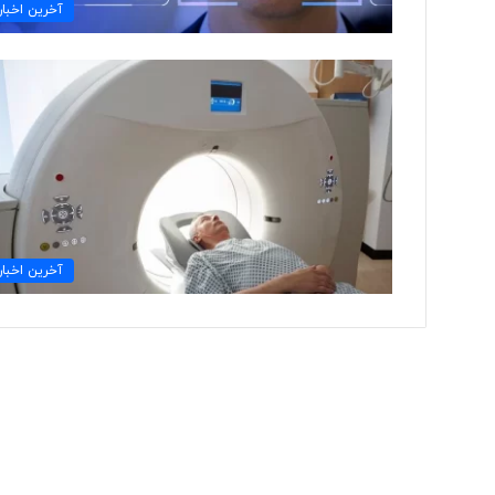
ک
آخرین اخبار
س
ا
ل
ا
خ
ی
ر
ا
خ
ر
ا
آخرین اخبار
ج
ش
د
ن
د