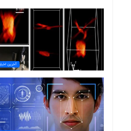
ب
ی
ش
ا
ز
۱
۰
۵ ساعت پیش
۰
آخرین اخبار
بیش از ۱۰۰ خب
خ
اخراج شدند
ب
ر
ن
گ
ا
ر
د
ر
ی