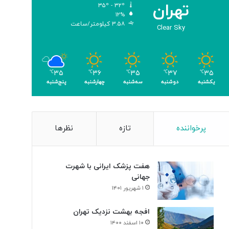
تهران
۳۵º - ۳۲º
ب
۱۲%
ر
۳.۵۸ کیلومتر/ساعت
Clear Sky
ا
ی
ن
ا
۳۵
۳۷
۳۵
۳۶
۳۵
ب
℃
℃
℃
℃
℃
یکشنبه
دوشنبه
سه‌شنبه
چهارشنبه
پنج‌شنبه
و
د
ی
س
ل
پرخواننده
تازه
نظرها
و
ل‌
ه
هفت پزشک ایرانی با شهرت
ا
جهانی
ی
۱ شهریور ۱۴۰۱
س
ر
افجه بهشت نزدیک تهران
ط
۱۰ اسفند ۱۴۰۰
ا