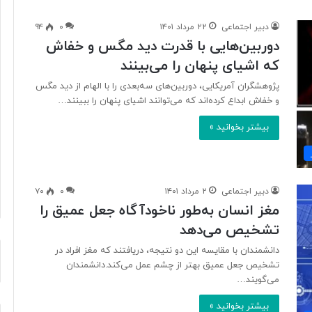
دبیر اجتماعی
۲۲ مرداد ۱۴۰۱
۰
۹۴
دوربین‌هایی با قدرت دید مگس و خفاش
ب
که اشیای پنهان را می‌بینند
ا
د
پژوهشگران آمریکایی، دوربین‌های سه‌بعدی را با الهام از دید مگس
ا
و خفاش ابداع کرده‌اند که می‌توانند اشیای پنهان را ببینند…
م
:
بیشتر بخوانید »
ا
۲ ساعت پیش
ز
رنگار در یک سال اخیر
بادام: از محبوبیت جهانی تا ارزش
م
تغذیه‌ای و کشاورزی
ح
دبیر اجتماعی
۲ مرداد ۱۴۰۱
۰
۷۰
ب
مغز انسان به‌طور ناخودآگاه جعل عمیق را
و
ب
تشخیص می‌دهد
ی
دانشمندان با مقایسه این دو نتیجه، دریافتند که مغز افراد در
ت
تشخیص جعل عمیق بهتر از چشم عمل می‌کند.دانشمندان
ج
می‌گویند…
ه
ا
بیشتر بخوانید »