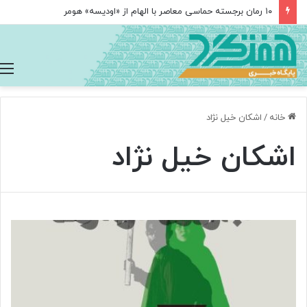
۱۰ رمان برجسته حماسی معاصر با الهام از «اودیسه» هومر
خانه
/
اشکان خیل نژاد
اشکان خیل نژاد