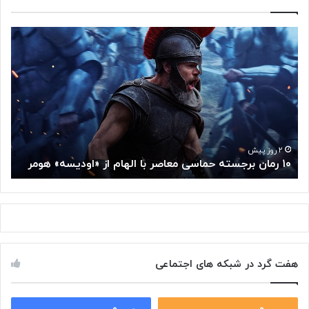
۱
م
۰
غ
ر
ز
م
م
ا
ت
ن
ف
ب
ک
ر
ر
ج
گ
۲ روز پیش
۱۰ رمان برجسته حماسی معاصر با الهام از «اودیسه» هومر
م
س
و
ت
گ
ه
ل
ح
ا
م
ز
ا
س
س
م
هفت گرد در شبکه های اجتماعی
ی
ت
م
خ
ع
و
ا
۰
۰
د