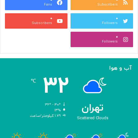
Fans
Subscribers
ص
ک
ر
ن
۰
۰
ب
ا
Subscribers
Followers
ا
ر
ا
ه‌
۰
ل
گ
Followers
ه
ی
ا
ر
م
ی
ا
ک
آب و هوا
ز
ر
۳۲
«
د
℃
ا
و
د
ی
تهران
۳۲º - ۳۰º
س
۱۳%
۱.۷۹ کیلومتر/ساعت
ه
Scattered Clouds
»
ه
و