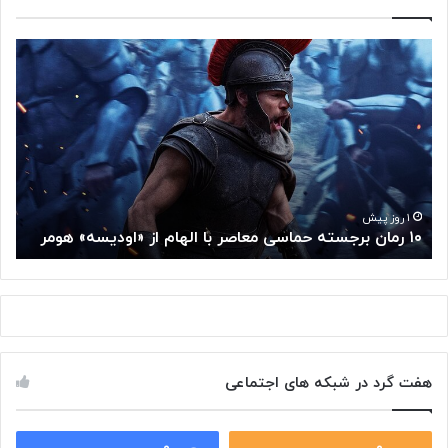
۱
م
۰
غ
ر
ز
م
م
ا
ت
ن
ف
ب
ک
ر
ر
ج
گ
۱ روز پیش
۱۰ رمان برجسته حماسی معاصر با الهام از «اودیسه» هومر
م
س
و
ت
گ
ه
ل
ح
ا
م
ز
ا
س
س
م
هفت گرد در شبکه های اجتماعی
ی
ت
م
خ
ع
و
ا
۰
۰
د