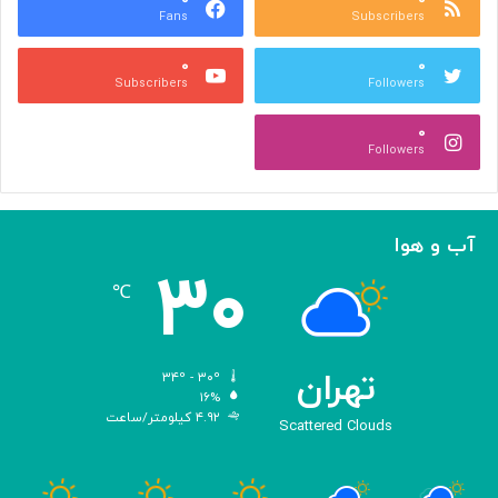
Fans
Subscribers
ص
ک
ر
ن
۰
۰
ب
ا
Subscribers
Followers
ا
ر
ا
ه‌
۰
ل
گ
Followers
ه
ی
ا
ر
م
ی
ا
ک
آب و هوا
ز
ر
۳۰
«
د
℃
ا
و
د
ی
تهران
۳۴º - ۳۰º
س
۱۶%
۴.۹۲ کیلومتر/ساعت
ه
Scattered Clouds
»
ه
و