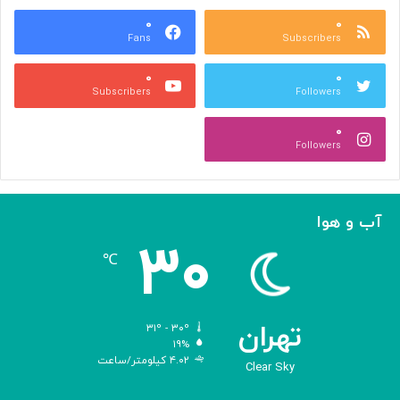
س
ر
ه
۰
۰
ا
Fans
Subscribers
»
ل
ج
م
۰
۰
ل
پ
Subscribers
Followers
ا
ی
ل
ا
۰
آ
د
Followers
ل‌
ج
ا
ه
ح
ا
م
ن
آب و هوا
د
ی
۳۰
ه
℃
و
ش
م
ص
تهران
۳۱º - ۳۰º
ن
۱۹%
۴.۰۲ کیلومتر/ساعت
و
Clear Sky
ع
ی