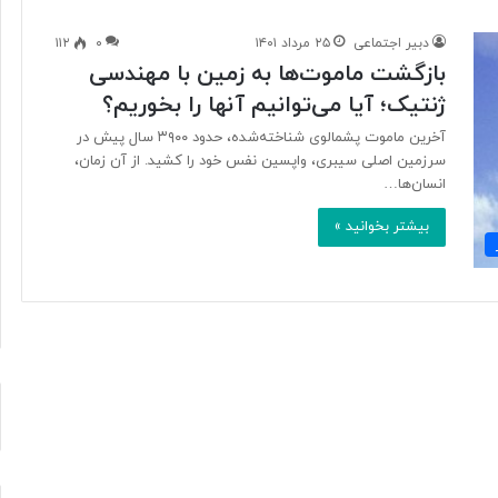
دبیر اجتماعی
۲۵ مرداد ۱۴۰۱
۰
۱۱۲
بازگشت ماموت‌ها به زمین با مهندسی
آ
ژنتیک؛ آیا می‌توانیم آنها را بخوریم؟
ی
ا
آخرین ماموت پشمالوی شناخته‌شده، حدود ۳۹۰۰ سال پیش در
ف
سرزمین اصلی سیبری، واپسین نفس خود را کشید. از آن زمان،
ن
انسان‌ها…
ا
و
بیشتر بخوانید »
۱۰ ساعت پیش
ر
د ایرانی با
آیا فناوری می‌تواند جای آتش‌نشان‌ها
ی
ریگامی»
را بگیرد؟
م
ی‌
ت
و
ا
ن
د
ج
ا