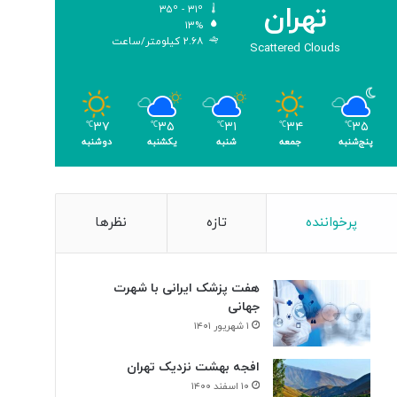
تهران
۳۵º - ۳۱º
و
۱۳%
م
۲.۶۸ کیلومتر/ساعت
Scattered Clouds
ر
۳۷
۳۵
۳۱
۳۴
۳۵
℃
℃
℃
℃
℃
پنج‌شنبه
جمعه
شنبه
یکشنبه
دوشنبه
پرخواننده
تازه
نظرها
هفت پزشک ایرانی با شهرت
جهانی
۱ شهریور ۱۴۰۱
افجه بهشت نزدیک تهران
۱۰ اسفند ۱۴۰۰