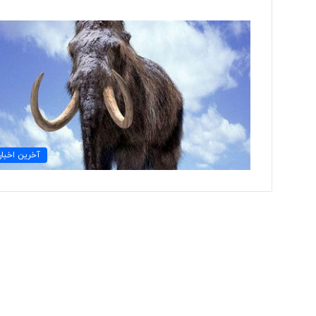
ت
و
ل
ی
د
ل
ب
۱ روز پیش
ا
آخرین اخبار
تولید لباس‌های هوشمن
س‌
«حسگرهای پوشیدنی ک
ه
ا
ی
ه
و
ش
م
ن
د