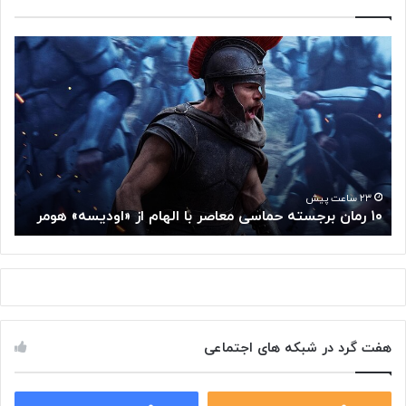
۱
م
۰
غ
ر
ز
م
م
ا
ت
ن
ف
ب
ک
ر
ر
ج
گ
۲۳ ساعت پیش
۱۰ رمان برجسته حماسی معاصر با الهام از «اودیسه» هومر
م
س
و
ت
گ
ه
ل
ح
ا
م
ز
ا
س
س
م
هفت گرد در شبکه های اجتماعی
ی
ت
م
خ
ع
و