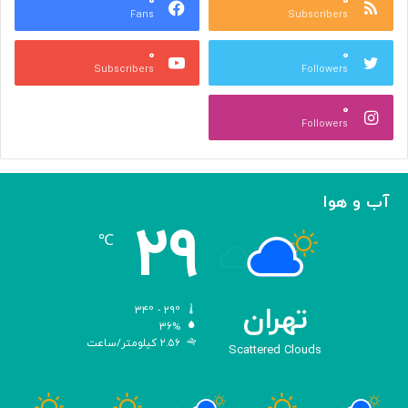
ا
۰
۰
د
Fans
Subscribers
ص
ک
ر
ن
۰
۰
ب
ا
Subscribers
Followers
ا
ر
ا
ه‌
۰
ل
گ
Followers
ه
ی
ا
ر
م
ی
ا
ک
آب و هوا
ز
ر
۲۹
«
د
℃
ا
و
د
ی
تهران
۳۴º - ۲۹º
س
۳۶%
۲.۵۶ کیلومتر/ساعت
ه
Scattered Clouds
»
ه
و