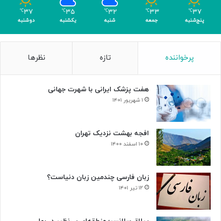
ک
ل
۳۷
۳۵
۳۲
۳۳
۳۷
℃
℃
℃
℃
℃
ر
د
پنج‌شنبه
جمعه
شنبه
یکشنبه
دوشنبه
ی
ر
گ
ت
ا
ا
پرخواننده
تازه
نظرها
م
ل
ی
ا
»
ر
هفت پزشک ایرانی با شهرت جهانی
و
ح
۱ شهریور ۱۴۰۱
د
ت
افجه بهشت نزدیک تهران
۱۰ اسفند ۱۴۰۰
زبان فارسی چندمین زبان دنیاست؟
۱۲ تیر ۱۴۰۱