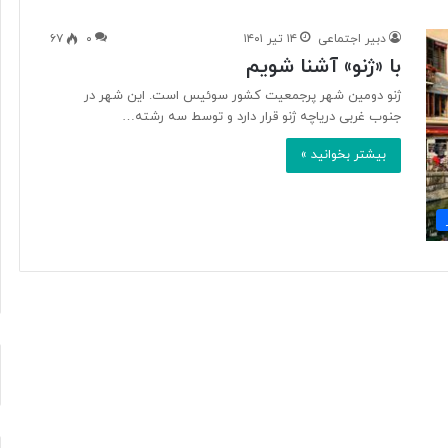
دبیر اجتماعی
۱۴ تیر ۱۴۰۱
۰
۶۷
با «ژنو» آشنا شویم
م
غ
ژنو دومین شهر پرجمعیت کشور سوئیس است. این شهر در
ز
جنوب غربی دریاچه ژنو قرار دارد و توسط سه رشته…
م
بیشتر بخوانید »
ت
ف
ک
۹ ساعت پیش
ر
 با دولت ترامپ،
مغز متفکر گوگل از سمت خود
گ
نار می‌رود
کناره‌گیری کرد
و
گ
ل
ا
ز
س
م
ت
خ