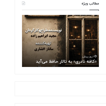
مطالب ویژه
«
ت
ک
و
ا
ل
ف
ی
ه
د
ن
ل
ا
ب
۱ روز پیش
د
ا
تولید لباس‌
۱ روز پیش
ر
س‌
«کافه نادری» به تالار حافظ می‌آید
«حسگرهای 
ی
ه
»
ا
ب
ی
ه
ه
ت
و
ا
ش
ل
م
ا
ن
ر
د