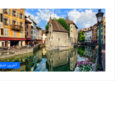
پ
س
ا
ز
م
ا
ه‌
۱ روز پیش
ه
آخرین اخبار
پس از ماه‌ها کشمکش
ا
رئیس دانشگاه براون ک
ک
ش
م
ک
ش
ب
ا
د
و