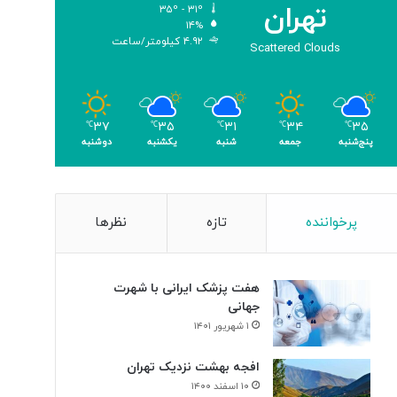
تهران
۳۵º - ۳۱º
ی
۱۴%
ک
۴.۹۲ کیلومتر/ساعت
Scattered Clouds
ر
ی
گ
ا
۳۵
۳۴
۳۱
۳۵
۳۷
م
℃
℃
℃
℃
℃
پنج‌شنبه
جمعه
شنبه
یکشنبه
دوشنبه
ی
»
پرخواننده
تازه
نظرها
هفت پزشک ایرانی با شهرت
جهانی
۱ شهریور ۱۴۰۱
افجه بهشت نزدیک تهران
۱۰ اسفند ۱۴۰۰