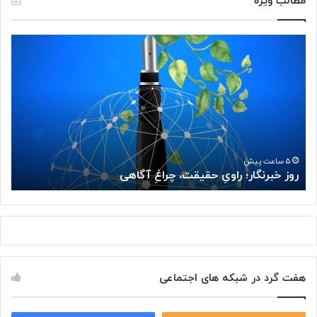
مطالب ویژه
ر
آ
و
ی
ز
ا
خ
ف
ب
ن
ر
ا
ن
و
گ
ر
ا
ی
۵ ساعت پیش
روز خبرنگار؛ راویِ حقیقت، چراغِ آگاهی
آ
ر
م
؛
ی‌
ر
ت
ا
و
و
ا
یِ
ن
ح
د
هفت گرد در شبکه های اجتماعی
ق
ج
ی
ا
ق
ی