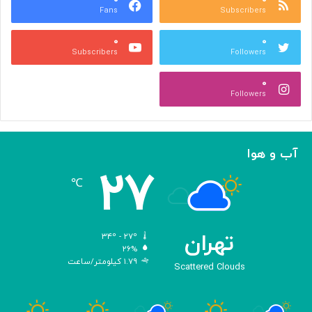
Fans
Subscribers
ص
ک
ر
ن
۰
۰
ب
ا
Subscribers
Followers
ا
ر
ا
ه‌
۰
ل
گ
Followers
ه
ی
ا
ر
م
ی
ا
ک
آب و هوا
ز
ر
۲۷
«
د
℃
ا
و
د
ی
تهران
۳۴º - ۲۷º
س
۲۶%
۱.۷۹ کیلومتر/ساعت
ه
Scattered Clouds
»
ه
و