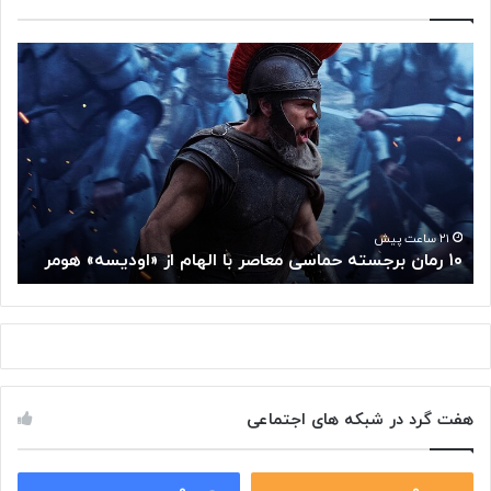
۱
م
۰
غ
ر
ز
م
م
ا
ت
ن
ف
ب
ک
ر
ر
ج
گ
۲۱ ساعت پیش
۱۰ رمان برجسته حماسی معاصر با الهام از «اودیسه» هومر
م
س
و
ت
گ
ه
ل
ح
ا
م
ز
ا
س
س
م
هفت گرد در شبکه های اجتماعی
ی
ت
م
خ
ع
و
ا
۰
۰
د