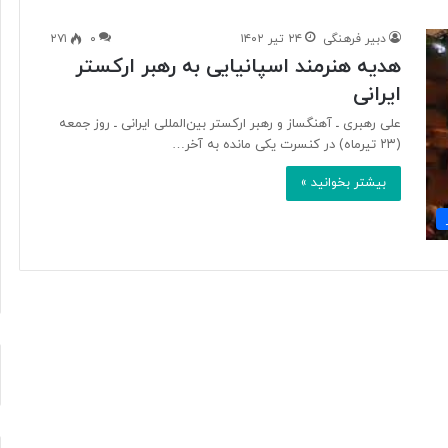
دبیر فرهنگی
۲۴ تیر ۱۴۰۲
۰
۲۷۱
هدیه هنرمند اسپانیایی به رهبر ارکستر
آ
ایرانی
ی
ا
علی رهبری ـ آهنگساز و رهبر ارکستر بین‌المللی ایرانی ـ روز جمعه
ف
(۲۳ تیرماه) در کنسرت یکی مانده به آخر…
ن
ا
بیشتر بخوانید »
و
۲۱ ساعت پیش
ر
د ایرانی با
آیا فناوری می‌تواند جای آتش‌نشان‌ها
ی
ریگامی»
را بگیرد؟
م
ی‌
ت
و
ا
ن
د
ج
ا