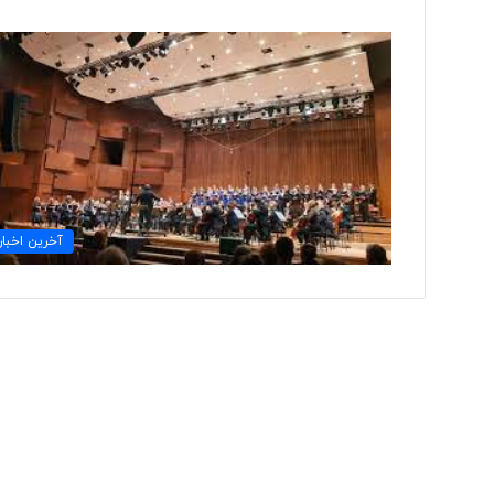
ت
و
ل
ی
د
ل
ب
۲ روز پیش
آخرین اخبار
ا
تولید لباس‌های هوشمن
س‌
«حسگرهای پوشیدنی ک
ه
ا
ی
ه
و
ش
م
ن
د