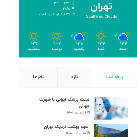
تهران
۳۴º - ۲۷º
و
۲۸%
م
۱.۷۹ کیلومتر/ساعت
Scattered Clouds
ر
۳۶
۳۷
۳۵
۳۴
۳۴
℃
℃
℃
℃
℃
جمعه
شنبه
یکشنبه
دوشنبه
سه‌شنبه
پرخواننده
تازه
نظرها
هفت پزشک ایرانی با شهرت
جهانی
۱ شهریور ۱۴۰۱
افجه بهشت نزدیک تهران
۱۰ اسفند ۱۴۰۰