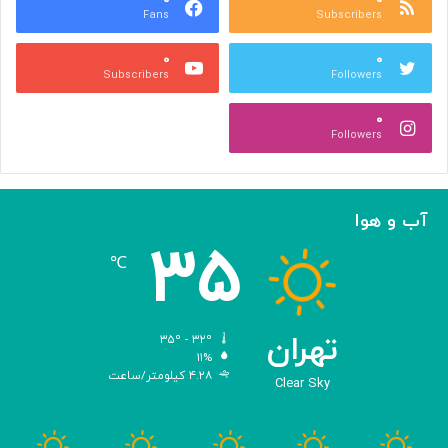
Fans
Subscribers
ه
ل
ر
ی
۰
۰
ی
د
Subscribers
Followers
و
و
ص
ی
۰
ن
ر
Followers
ع
و
ت
س‌
ی
ه
ا
آب و هوا
ی
۳۵
م
℃
ه
ن
د
س
تهران
۳۵º - ۳۲º
ی‌
۱۱%
۴.۲۸ کیلومتر/ساعت
ش
Clear Sky
د
ه
ب