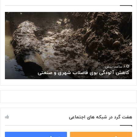
ک
«
ا
پ
ه
ژ
ش
و
آ
ه
ل
ش
و
گ
د
ا
«
گ
ه
۸ ساعت پیش
کاهش آلودگی بوی فاضلاب شهری و صنعتی
ب
ی
م
ب
ل
و
ی
ی
س
ف
ر
ا
ط
ض
ا
هفت گرد در شبکه های اجتماعی
ل
ن
ا
:
ب
ت
ش
۰
۰
و