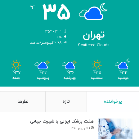
۳۵
℃
تهران
۳۵º - ۳۲º
۱۱%
۲.۶۸ کیلومتر/ساعت
Scattered Clouds
۳۷
۳۶
۳۶
۳۵
۳۴
℃
℃
℃
℃
℃
دوشنبه
سه‌شنبه
چهارشنبه
پنج‌شنبه
جمعه
پرخواننده
تازه
نظرها
هفت پزشک ایرانی با شهرت جهانی
۱ شهریور ۱۴۰۱