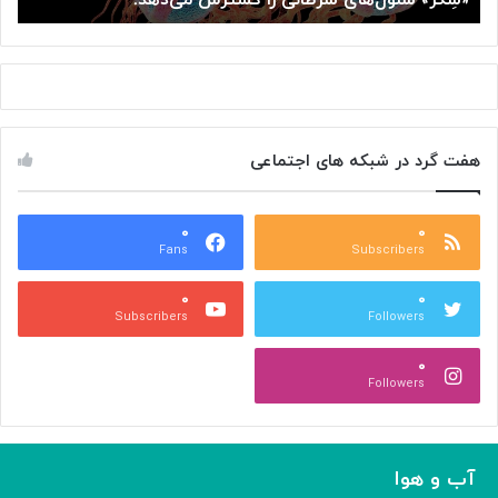
ا
ن
ی
م
س
ا
ر
ه
ط
و
ا
ا
هفت گرد در شبکه های اجتماعی
ن
ر
ی
ه
ر
ت
ا
۰
۰
ن
Fans
Subscribers
گ
ف
س
س
۰
۰
ت
ی
Subscribers
Followers
ر
ج
ش
ه
۰
م
ا
Followers
ی‌
ن
د
ه
د
آب و هوا
!