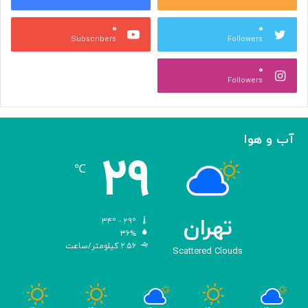
ص
ک
ر
ن
۰
۰
ب
ا
Subscribers
Followers
ا
ر
ا
ه‌
۰
ل
گ
Followers
ه
ی
ا
ر
م
ی
ا
ک
آب و هوا
ز
ر
۲۹
«
د
℃
ا
و
د
ی
تهران
۳۴º - ۲۹º
س
۳۶%
۲.۵۶ کیلومتر/ساعت
ه
Scattered Clouds
»
ه
و
م