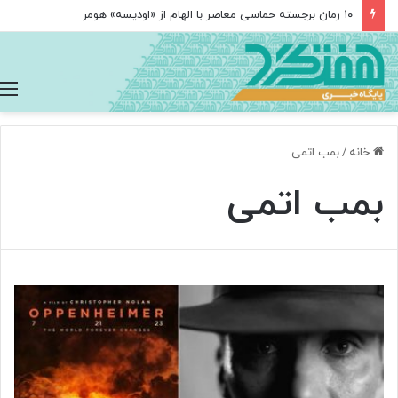
۱۰ رمان برجسته حماسی معاصر با الهام از «اودیسه» هومر
خانه
/
بمب اتمی
بمب اتمی