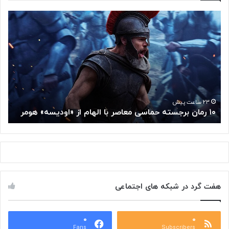
۱
م
۰
غ
ر
ز
م
م
ا
ت
ن
ف
ب
ک
ر
ر
ج
گ
۲۳ ساعت پیش
۱۰ رمان برجسته حماسی معاصر با الهام از «اودیسه» هومر
م
س
و
ت
گ
ه
ل
ح
ا
م
ز
ا
س
س
م
هفت گرد در شبکه های اجتماعی
ی
ت
م
خ
ع
و
ا
۰
۰
د
Fans
Subscribers