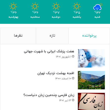
رِ
ب
۳۶
۳۶
۳۷
۳۵
۳۲
℃
℃
℃
℃
℃
ی‌
شنبه
یکشنبه
دوشنبه
سه‌شنبه
چهارشنبه
ب
د
ی
پرخواننده
تازه
نظرها
لِ
ب
ت
هفت پزشک ایرانی با شهرت جهانی
ه
و
۱ شهریور ۱۴۰۱
و
ن
+
افجه بهشت نزدیک تهران
ص
۱۰ اسفند ۱۴۰۰
د
ا
زبان فارسی چندمین زبان دنیاست؟
۱۲ تیر ۱۴۰۱