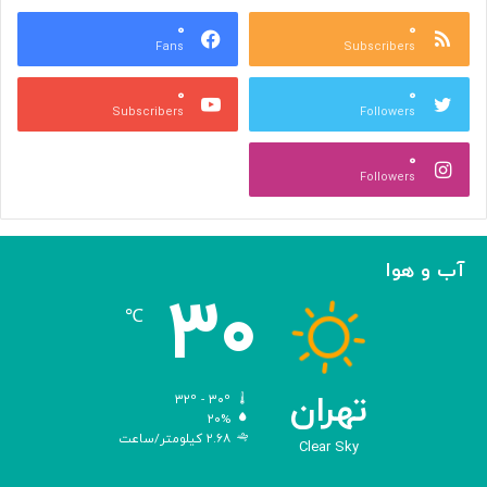
ا
۰
۰
و
Fans
Subscribers
جِ
ش
۰
۰
ن
Subscribers
Followers
ی
د
۰
ن
Followers
ی‌
ه
ا
؛
آب و هوا
ر
۳۰
و
℃
ا
ی
تِ
ش
تهران
۳۲º - ۳۰º
ا
۲۰%
۲.۶۸ کیلومتر/ساعت
ه
Clear Sky
ک
ا